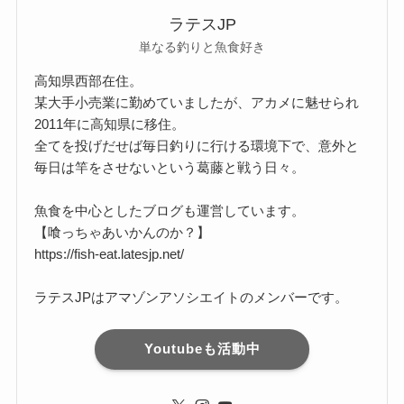
ラテスJP
単なる釣りと魚食好き
高知県西部在住。
某大手小売業に勤めていましたが、アカメに魅せられ
2011年に高知県に移住。
全てを投げだせば毎日釣りに行ける環境下で、意外と
毎日は竿をさせないという葛藤と戦う日々。
魚食を中心としたブログも運営しています。
【喰っちゃあいかんのか？】
https://fish-eat.latesjp.net/
ラテスJPはアマゾンアソシエイトのメンバーです。
Youtubeも活動中