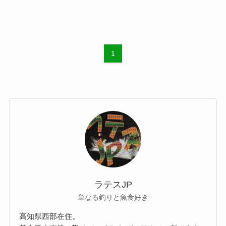
1
ラテスJP
単なる釣りと魚食好き
高知県西部在住。