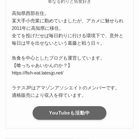
単なる釣りと魚食好き
高知県西部在住。
某大手小売業に勤めていましたが、アカメに魅せられ
2011年に高知県に移住。
全てを投げだせば毎日釣りに行ける環境下で、意外と
毎日は竿を出せないという葛藤と戦う日々。
魚食を中心としたブログも運営しています。
【喰っちゃあいかんのか？】
https://fish-eat.latesjp.net/
ラテスJPはアマゾンアソシエイトのメンバーです。
適格販売により収入を得ています。
YouTubeも活動中