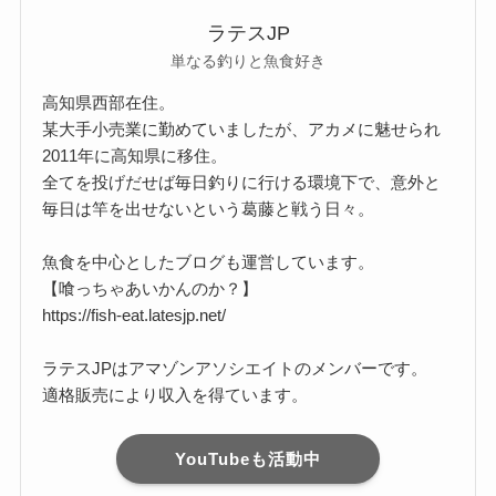
ラテスJP
単なる釣りと魚食好き
高知県西部在住。
某大手小売業に勤めていましたが、アカメに魅せられ
2011年に高知県に移住。
全てを投げだせば毎日釣りに行ける環境下で、意外と
毎日は竿を出せないという葛藤と戦う日々。
魚食を中心としたブログも運営しています。
【喰っちゃあいかんのか？】
https://fish-eat.latesjp.net/
ラテスJPはアマゾンアソシエイトのメンバーです。
適格販売により収入を得ています。
YouTubeも活動中