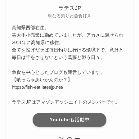
ラテスJP
単なる釣りと魚食好き
高知県西部在住。
某大手小売業に勤めていましたが、アカメに魅せられ
2011年に高知県に移住。
全てを投げだせば毎日釣りに行ける環境下で、意外と
毎日は竿をさせないという葛藤と戦う日々。
魚食を中心としたブログも運営しています。
【喰っちゃあいかんのか？】
https://fish-eat.latesjp.net/
ラテスJPはアマゾンアソシエイトのメンバーです。
Youtubeも活動中