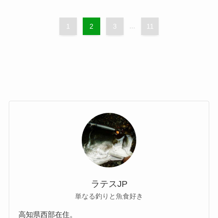
1
2
3
...
11
ラテスJP
単なる釣りと魚食好き
高知県西部在住。