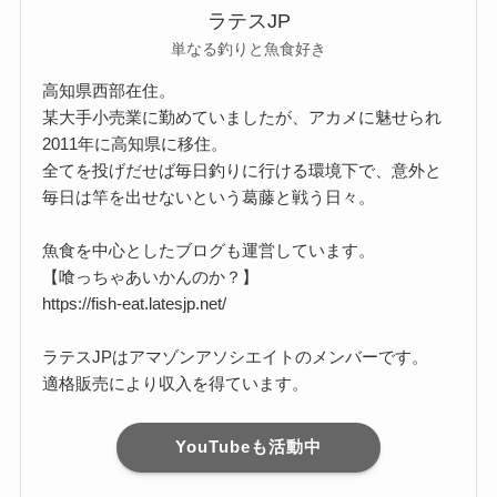
ラテスJP
単なる釣りと魚食好き
高知県西部在住。
某大手小売業に勤めていましたが、アカメに魅せられ
2011年に高知県に移住。
全てを投げだせば毎日釣りに行ける環境下で、意外と
毎日は竿を出せないという葛藤と戦う日々。
魚食を中心としたブログも運営しています。
【喰っちゃあいかんのか？】
https://fish-eat.latesjp.net/
ラテスJPはアマゾンアソシエイトのメンバーです。
適格販売により収入を得ています。
YouTubeも活動中